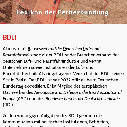
BDLI
Akronym für
B
undesverband der
D
eutschen
L
uft- und
Raumfahrt
i
ndustrie e.V
; der BDLI ist der Branchenverband der
deutschen Luft- und Raumfahrtindustrie und vertritt
Unternehmen sowie Institutionen der Luft- und
Raumfahrttechnik. Als eingetragener Verein hat der BDLI seinen
Sitz in Berlin. Der BDLI ist seit 2022 offiziell beim Deutschen
Bundestag akkreditiert. Er ist Mitglied des europäischen
Dachverbandes
AeroSpace
and
Defence Industries Association of
Europe
(ASD) und des
Bundesverbandes der Deutschen Industrie
(BDI).
Zu den vorrangigen Aufgaben des BDLI gehören die
Kommunikation mit politischen Institutionen, Behörden,