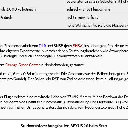
begrenzter Einsatz in Gebieten mit ho
 als 2.000 kg betragen
sehr schwierige Flugplanung
 Antrieb
nicht manövrierfähig
hohe Wahrscheinlichkeit, die Messgerät
er Zusammenarbeit von
DLR
und SNSB (jetzt
SNSA
) ins Leben gerufen. Heute 
 ihre eigenen Experimente in verschiedenen Forschungsbereichen wie Atmosphär
sik, Biologie und auch Technologie-Demonstratoren zu entwickeln.
 dem
Esrange Space Center
in Nordschweden, gestartet.
,16 m x 1,16 m x 0,84 m) untergebracht. Die Gesamtmasse des Ballons beträgt ca. 
nte pro Gondel). Der Ballon, ein 12SF von Zodiac Aerospace, ist mit Heliumgas gef
er Flug erreichte eine maximale Höhe von 27.499 Metern. Mit an Bord war das
Studenten des Instituts für Informatik, Automatisierung und Elektronik (IAE) wo
r weltraumnahen Umgebung testen, das sich durch ein Redundanzkonzept, hohe Z
Studentenforschungsballon BEXUS 26 beim Start