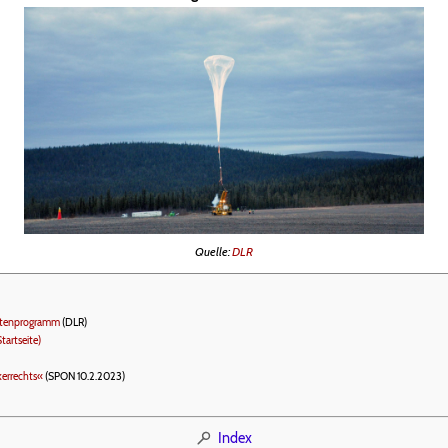
Quelle:
DLR
ntenprogramm
(DLR)
tartseite)
kerrechts«
(SPON 10.2.2023)
Index