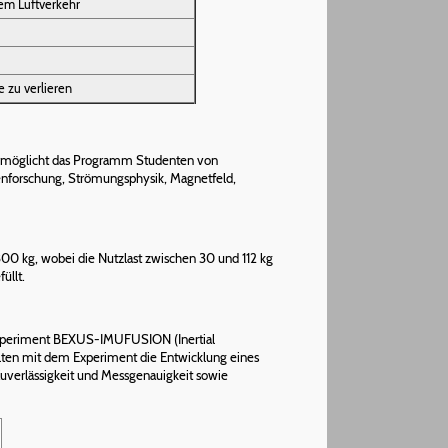
hem Luftverkehr
e zu verlieren
ermöglicht das Programm Studenten von
enforschung, Strömungsphysik, Magnetfeld,
300 kg, wobei die Nutzlast zwischen 30 und 112 kg
üllt.
 Experiment BEXUS-IMUFUSION (Inertial
llten mit dem Experiment die Entwicklung eines
uverlässigkeit und Messgenauigkeit sowie