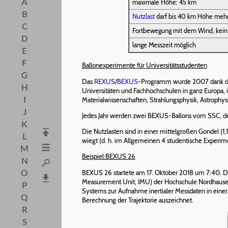
A
maximale Höhe: 45 km
B
Nutzlast
darf bis 40 km Höhe mehr
C
Fortbewegung mit dem Wind, kein
D
lange Messzeit möglich
E
F
Ballonexperimente für Universitätsstudenten
G
Das
REXUS
/
BEXUS
-Programm wurde 2007 dank d
H
Universitäten und Fachhochschulen in ganz Europa,
I
Materialwissenschaften, Strahlungsphysik, Astrophy
J
Jedes Jahr werden zwei BEXUS-Ballons vom SSC,
K
Die Nutzlasten sind in einer mittelgroßen Gondel (1
L
wiegt (d. h. im Allgemeinen 4 studentische Experime
M
Beispiel:BEXUS 26
N
O
BEXUS 26 startete am 17. Oktober 2018 um 7:40. D
Measurement Unit, IMU) der Hochschule Nordhausen. 
P
Systems zur Aufnahme inertialer Messdaten in eine
Q
Berechnung der Trajektorie auszeichnet.
R
S