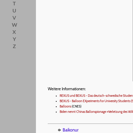
T
U
V
W
X
Y
Z
Weitere Informationen:
REXUS und BEXUS - Das deutsch-schwedische Stude
BEXUS - Balloon EXperiments for University Students (S
Balloons
(CNES)
Biden nennt Chinas Ballonspionage »Verletzung des Völ
Baikonur