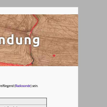
eifliegend (
Radiosonde
) sein.