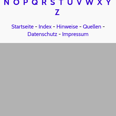
N
O
P
Q
R
S
T
U
V
W
X
Y
Z
Startseite
-
Index
-
Hinweise
-
Quellen
-
Datenschutz
-
Impressum