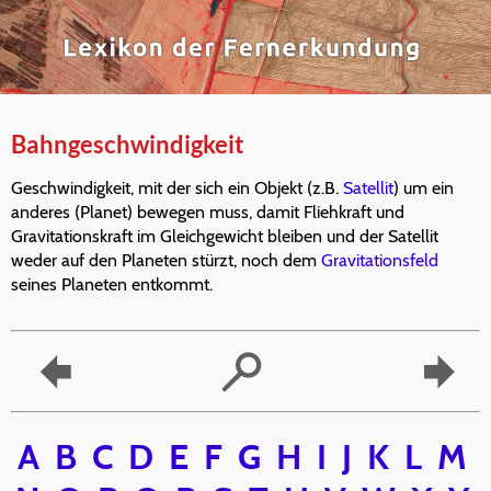
Bahngeschwindigkeit
Geschwindigkeit, mit der sich ein Objekt (z.B.
Satellit
) um ein
anderes (Planet) bewegen muss, damit Fliehkraft und
Gravitationskraft im Gleichgewicht bleiben und der Satellit
weder auf den Planeten stürzt, noch dem
Gravitationsfeld
seines Planeten entkommt.
A
B
C
D
E
F
G
H
I
J
K
L
M