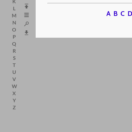
K
L
A
B
C
M
N
O
P
Q
R
S
T
U
V
W
X
Y
Z