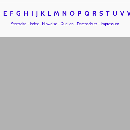
D
E
F
G
H
I
J
K
L
M
N
O
P
Q
R
S
T
U
V
Startseite
-
Index
-
Hinweise
-
Quellen
-
Datenschutz
-
Impressum