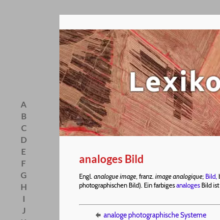
A
B
C
D
E
analoges Bild
F
G
Engl.
analogue image
, franz.
image analogique
;
Bild,
b
photographischen Bild). Ein farbiges
analoges
Bild is
H
I
J
analoge photographische Systeme