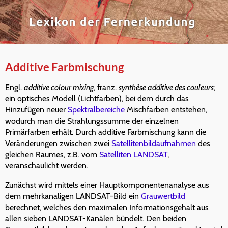
Additive Farbmischung
Engl.
additive colour mixing
, franz.
synthèse additive des couleurs
;
ein optisches Modell (Lichtfarben), bei dem durch das
Hinzufügen neuer
Spektralbereiche
Mischfarben entstehen,
wodurch man die Strahlungssumme der einzelnen
Primärfarben erhält. Durch additive Farbmischung kann die
Veränderungen zwischen zwei
Satellitenbildaufnahmen
des
gleichen Raumes, z.B. vom
Satelliten
LANDSAT
,
veranschaulicht werden.
Zunächst wird mittels einer Hauptkomponentenanalyse aus
dem mehrkanaligen LANDSAT-Bild ein
Grauwertbild
berechnet, welches den maximalen Informationsgehalt aus
allen sieben LANDSAT-Kanälen bündelt. Den beiden